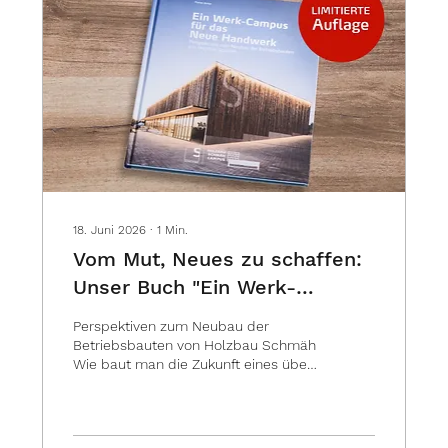
innovativ und ressourcenschonend
sie aber hier zum Einsatz kommt, ist...
18. Juni 2026
∙
1
Min.
Vom Mut, Neues zu schaffen:
Unser Buch "Ein Werk-
Campus für das Neue
Perspektiven zum Neubau der
Handwerk"
Betriebsbauten von Holzbau Schmäh
Wie baut man die Zukunft eines über
150 Jahre alten Familienbetriebs?
Unser neues Buch "Ein Werk-Campus
für das Neue Handwerk" gibt Ihnen
unsere Antworten darauf. Unter