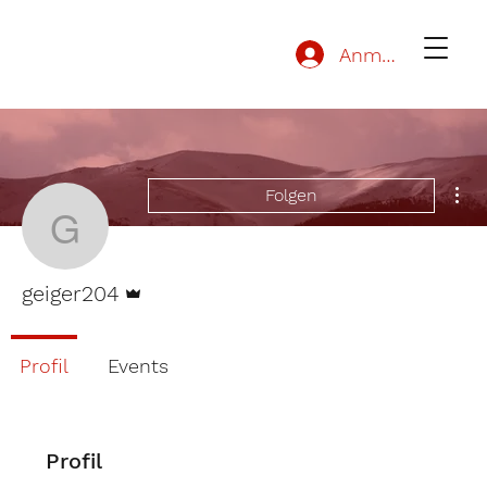
Anmelden
Wei
Folgen
geiger204
Administrator
geiger204
Profil
Events
Profil