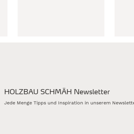
HOLZBAU SCHMÄH Newsletter
Ausgezeichneter
Vom
Firmenneubau:
scha
Jede Menge Tipps und Inspiration in unserem Newslett
Holzbaupreis Baden-
Werk
Württemberg 2026
Neu