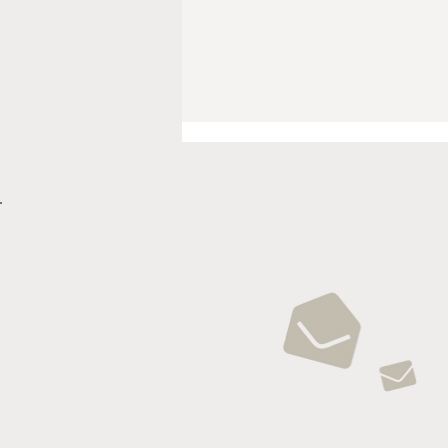
DEINE ZUKUNFT bei
Holzbau Schmäh als
Zimmerer- oder
Schreinergeselle:in.