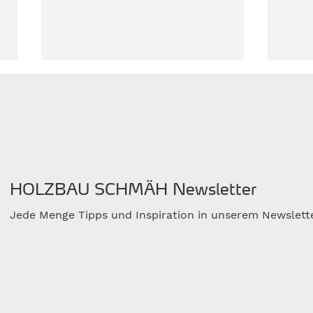
HOLZBAU SCHMÄH Newsletter
Ausgezeichneter
Vom
Firmenneubau:
scha
Jede Menge Tipps und Inspiration in unserem Newslett
Holzbaupreis Baden-
Werk
Württemberg 2026
Neu