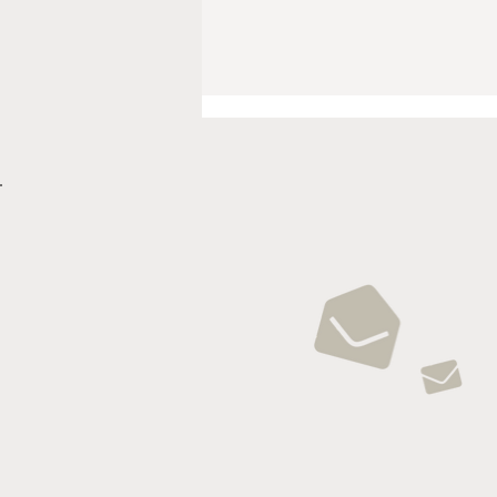
DEINE ZUKUNFT bei
Holzbau Schmäh als
Zimmerer- oder
Schreinergeselle:in.