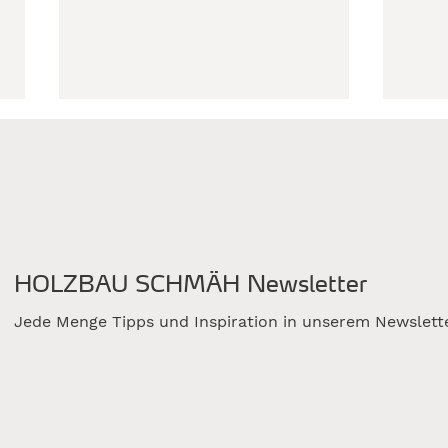
HOLZBAU SCHMÄH Newsletter
Ausgezeichneter
Vom
Firmenneubau:
scha
Jede Menge Tipps und Inspiration in unserem Newslett
Holzbaupreis Baden-
Werk
Württemberg 2026
Neu