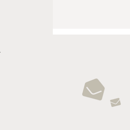
DEINE ZUKUNFT bei
Holzbau Schmäh als
Zimmerer- oder
Schreinergeselle:in.